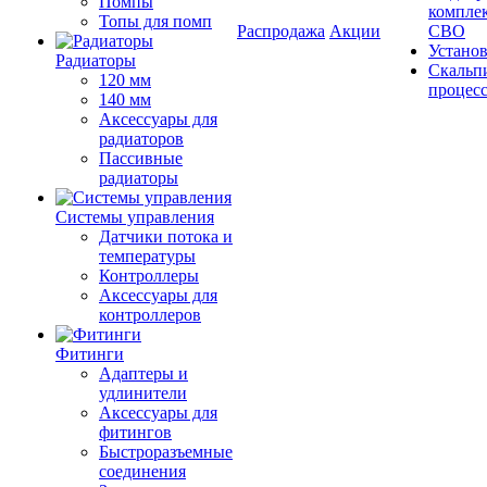
Помпы
компле
Топы для помп
Распродажа
Акции
СВО
Устано
Радиаторы
Скальп
120 мм
процес
140 мм
Аксессуары для
радиаторов
Пассивные
радиаторы
Системы управления
Датчики потока и
температуры
Контроллеры
Аксессуары для
контроллеров
Фитинги
Адаптеры и
удлинители
Аксессуары для
фитингов
Быстроразъемные
соединения