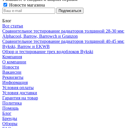
Новости магазина
Блог
Все статьи
Сравнительное тестирование радиаторов толщиной 28-30 мм:
Alphacool, Barrow, Barrowch и Granzon
Сравнительное тестирование радиаторов толщиной 40-45 мм:
Bykski, Barrow и EKWB
Обзор и тестирование трех водоблоков Bykski
Компания
О компании
Новости
Вакансии
Реквизиты
Информация
Условия оплаты
Условия доставки
Гарантия на товар
Политика
Помощь
Блог
Бренды
Обзоры