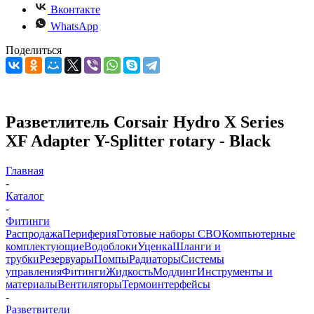
Вконтакте
WhatsApp
Поделиться
Разветлитель Corsair Hydro X Series
XF Adapter Y-Splitter rotary - Black
Главная
-
Каталог
-
Фитинги
Распродажа
Периферия
Готовые наборы СВО
Компьютерные
комплектующие
Водоблоки
Уценка
Шланги и
трубки
Резервуары
Помпы
Радиаторы
Системы
управления
Фитинги
Жидкость
Моддинг
Инструменты и
материалы
Вентиляторы
Термоинтерфейсы
-
Разветвители