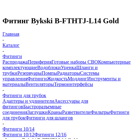
Фитинг Bykski B-FTHTJ-L14 Gold
Главная
-
Каталог
-
Фитинги
Распродажа
Периферия
Готовые наборы СВО
Компьютерные
комплектующие
Водоблоки
Уценка
Шланги и
трубки
Резервуары
Помпы
Радиаторы
Системы
управления
Фитинги
Жидкость
Моддинг
Инструменты и
материалы
Вентиляторы
Термоинтерфейсы
-
Фитинги для трубок
Адаптеры и удлинители
Аксессуары для
фитингов
Быстроразъемные
соединения
Заглушки
Краны
Разветвители
Фильтры
Фитинги
для трубок
Фитинги для шлангов
-
Фитинги 10/14
Фитинги 10/12
Фитинги 12/16