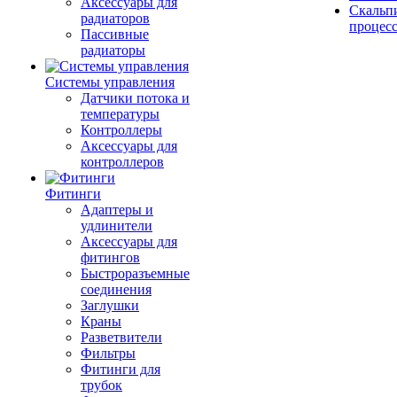
Аксессуары для
Скальп
радиаторов
процес
Пассивные
радиаторы
Системы управления
Датчики потока и
температуры
Контроллеры
Аксессуары для
контроллеров
Фитинги
Адаптеры и
удлинители
Аксессуары для
фитингов
Быстроразъемные
соединения
Заглушки
Краны
Разветвители
Фильтры
Фитинги для
трубок