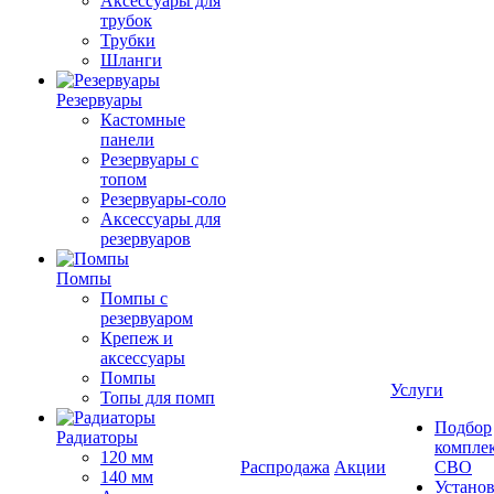
Аксессуары для
трубок
Трубки
Шланги
Резервуары
Кастомные
панели
Резервуары с
топом
Резервуары-соло
Аксессуары для
резервуаров
Помпы
Помпы с
резервуаром
Крепеж и
аксессуары
Помпы
Услуги
Топы для помп
Подбор
Радиаторы
компле
120 мм
Распродажа
Акции
СВО
140 мм
Устано