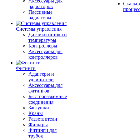
Аксессуары для
Скальп
радиаторов
процес
Пассивные
радиаторы
Системы управления
Датчики потока и
температуры
Контроллеры
Аксессуары для
контроллеров
Фитинги
Адаптеры и
удлинители
Аксессуары для
фитингов
Быстроразъемные
соединения
Заглушки
Краны
Разветвители
Фильтры
Фитинги для
трубок