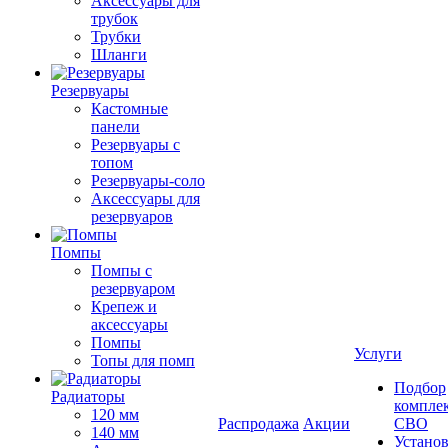
Аксессуары для
трубок
Трубки
Шланги
Резервуары
Кастомные
панели
Резервуары с
топом
Резервуары-соло
Аксессуары для
резервуаров
Помпы
Помпы с
резервуаром
Крепеж и
аксессуары
Помпы
Услуги
Топы для помп
Подбор
Радиаторы
компле
120 мм
Распродажа
Акции
СВО
140 мм
Устано