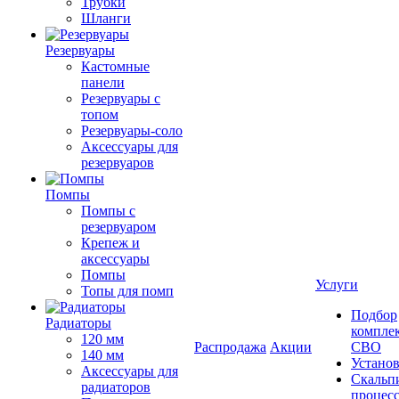
Трубки
Шланги
Резервуары
Кастомные
панели
Резервуары с
топом
Резервуары-соло
Аксессуары для
резервуаров
Помпы
Помпы с
резервуаром
Крепеж и
аксессуары
Помпы
Услуги
Топы для помп
Подбор
Радиаторы
компле
120 мм
Распродажа
Акции
СВО
140 мм
Устано
Аксессуары для
Скальп
радиаторов
процес