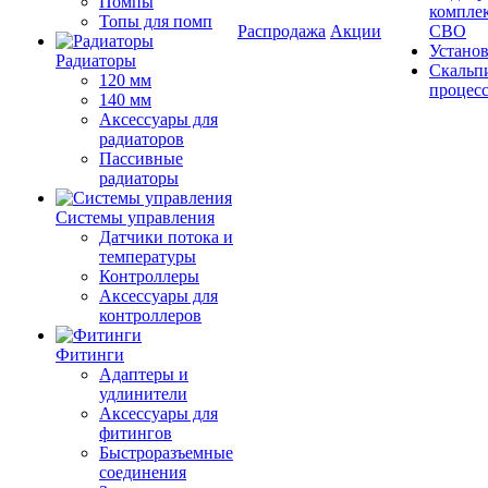
Помпы
компле
Топы для помп
Распродажа
Акции
СВО
Устано
Радиаторы
Скальп
120 мм
процес
140 мм
Аксессуары для
радиаторов
Пассивные
радиаторы
Системы управления
Датчики потока и
температуры
Контроллеры
Аксессуары для
контроллеров
Фитинги
Адаптеры и
удлинители
Аксессуары для
фитингов
Быстроразъемные
соединения