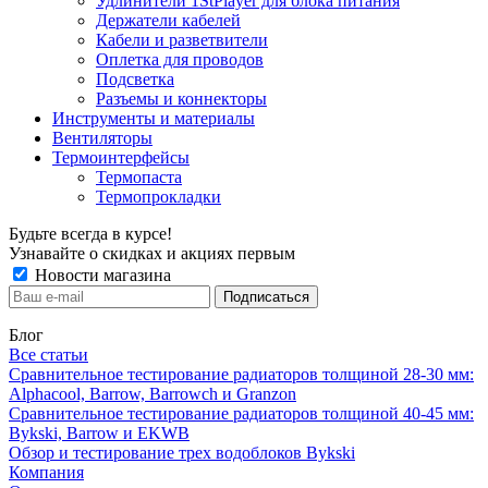
Удлинители 1StPlayer для блока питания
Держатели кабелей
Кабели и разветвители
Оплетка для проводов
Подсветка
Разъемы и коннекторы
Инструменты и материалы
Вентиляторы
Термоинтерфейсы
Термопаста
Термопрокладки
Будьте всегда в курсе!
Узнавайте о скидках и акциях первым
Новости магазина
Блог
Все статьи
Сравнительное тестирование радиаторов толщиной 28-30 мм:
Alphacool, Barrow, Barrowch и Granzon
Сравнительное тестирование радиаторов толщиной 40-45 мм:
Bykski, Barrow и EKWB
Обзор и тестирование трех водоблоков Bykski
Компания