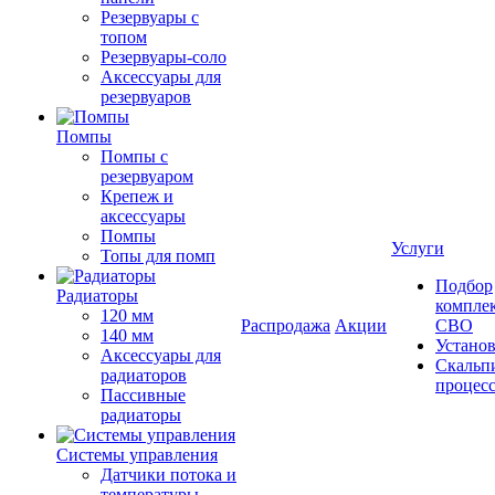
Резервуары с
топом
Резервуары-соло
Аксессуары для
резервуаров
Помпы
Помпы с
резервуаром
Крепеж и
аксессуары
Помпы
Услуги
Топы для помп
Подбор
Радиаторы
компле
120 мм
Распродажа
Акции
СВО
140 мм
Устано
Аксессуары для
Скальп
радиаторов
процес
Пассивные
радиаторы
Системы управления
Датчики потока и
температуры