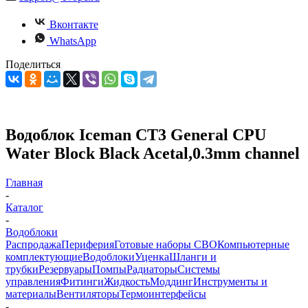
Вконтакте
WhatsApp
Поделиться
Водоблок Iceman CT3 General CPU
Water Block Black Acetal,0.3mm channel
Главная
-
Каталог
-
Водоблоки
Распродажа
Периферия
Готовые наборы СВО
Компьютерные
комплектующие
Водоблоки
Уценка
Шланги и
трубки
Резервуары
Помпы
Радиаторы
Системы
управления
Фитинги
Жидкость
Моддинг
Инструменты и
материалы
Вентиляторы
Термоинтерфейсы
-