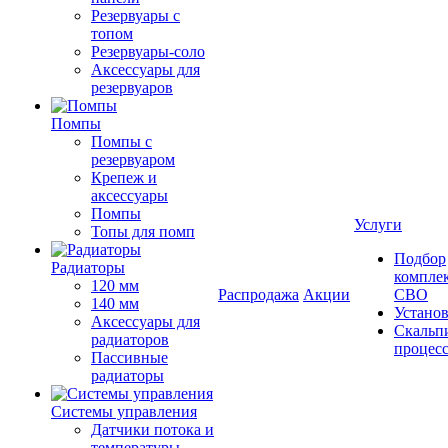
Резервуары с
топом
Резервуары-соло
Аксессуары для
резервуаров
Помпы
Помпы с
резервуаром
Крепеж и
аксессуары
Помпы
Услуги
Топы для помп
Подбор
Радиаторы
компле
120 мм
Распродажа
Акции
СВО
140 мм
Устано
Аксессуары для
Скальп
радиаторов
процес
Пассивные
радиаторы
Системы управления
Датчики потока и
температуры