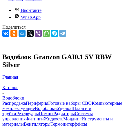
Вконтакте
WhatsApp
Поделиться
Водоблок Granzon GAI0.1 5V RBW
Silver
Главная
-
Каталог
-
Водоблоки
Распродажа
Периферия
Готовые наборы СВО
Компьютерные
комплектующие
Водоблоки
Уценка
Шланги и
трубки
Резервуары
Помпы
Радиаторы
Системы
управления
Фитинги
Жидкость
Моддинг
Инструменты и
материалы
Вентиляторы
Термоинтерфейсы
-