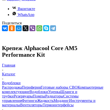
Вконтакте
WhatsApp
Поделиться
Крепеж Alphacool Core AM5
Performance Kit
Главная
-
Каталог
-
Водоблоки
Распродажа
Периферия
Готовые наборы СВО
Компьютерные
комплектующие
Водоблоки
Уценка
Шланги и
трубки
Резервуары
Помпы
Радиаторы
Системы
управления
Фитинги
Жидкость
Моддинг
Инструменты и
материалы
Вентиляторы
Термоинтерфейсы
-