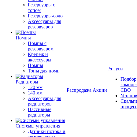
Резервуары с
топом
Резервуары-соло
Аксессуары для
резервуаров
Помпы
Помпы с
резервуаром
Крепеж и
аксессуары
Помпы
Услуги
Топы для помп
Подбор
Радиаторы
компле
120 мм
Распродажа
Акции
СВО
140 мм
Устано
Аксессуары для
Скальп
радиаторов
процес
Пассивные
радиаторы
Системы управления
Датчики потока и
температуры