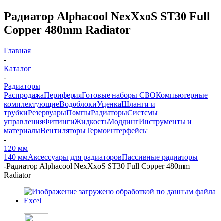
Радиатор Alphacool NexXxoS ST30 Full
Copper 480mm Radiator
Главная
-
Каталог
-
Радиаторы
Распродажа
Периферия
Готовые наборы СВО
Компьютерные
комплектующие
Водоблоки
Уценка
Шланги и
трубки
Резервуары
Помпы
Радиаторы
Системы
управления
Фитинги
Жидкость
Моддинг
Инструменты и
материалы
Вентиляторы
Термоинтерфейсы
-
120 мм
140 мм
Аксессуары для радиаторов
Пассивные радиаторы
-
Радиатор Alphacool NexXxoS ST30 Full Copper 480mm
Radiator