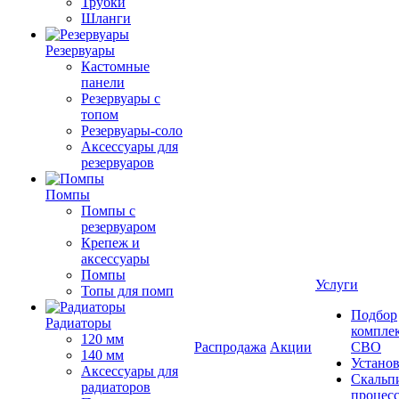
Трубки
Шланги
Резервуары
Кастомные
панели
Резервуары с
топом
Резервуары-соло
Аксессуары для
резервуаров
Помпы
Помпы с
резервуаром
Крепеж и
аксессуары
Помпы
Услуги
Топы для помп
Подбор
Радиаторы
компле
120 мм
Распродажа
Акции
СВО
140 мм
Устано
Аксессуары для
Скальп
радиаторов
процес