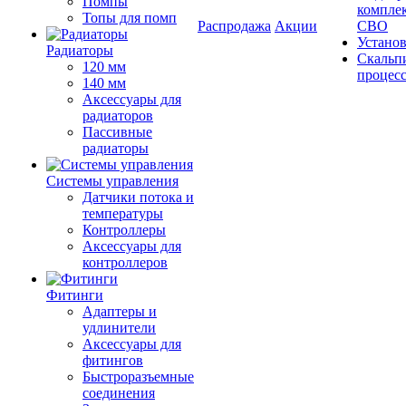
Помпы
компле
Топы для помп
Распродажа
Акции
СВО
Устано
Радиаторы
Скальп
120 мм
процес
140 мм
Аксессуары для
радиаторов
Пассивные
радиаторы
Системы управления
Датчики потока и
температуры
Контроллеры
Аксессуары для
контроллеров
Фитинги
Адаптеры и
удлинители
Аксессуары для
фитингов
Быстроразъемные
соединения