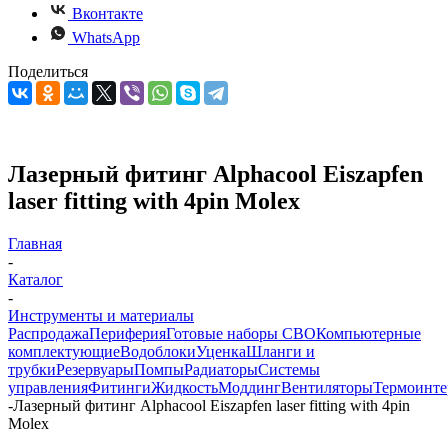
Вконтакте
WhatsApp
Поделиться
Лазерный фитинг Alphacool Eiszapfen
laser fitting with 4pin Molex
Главная
-
Каталог
-
Инструменты и материалы
Распродажа
Периферия
Готовые наборы СВО
Компьютерные
комплектующие
Водоблоки
Уценка
Шланги и
трубки
Резервуары
Помпы
Радиаторы
Системы
управления
Фитинги
Жидкость
Моддинг
Вентиляторы
Термоинт
-
Лазерный фитинг Alphacool Eiszapfen laser fitting with 4pin
Molex