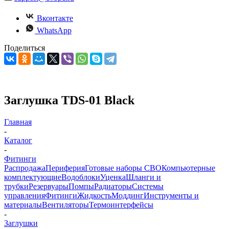
Вконтакте
WhatsApp
Поделиться
Заглушка TDS-01 Black
Главная
-
Каталог
-
Фитинги
Распродажа
Периферия
Готовые наборы СВО
Компьютерные
комплектующие
Водоблоки
Уценка
Шланги и
трубки
Резервуары
Помпы
Радиаторы
Системы
управления
Фитинги
Жидкость
Моддинг
Инструменты и
материалы
Вентиляторы
Термоинтерфейсы
-
Заглушки