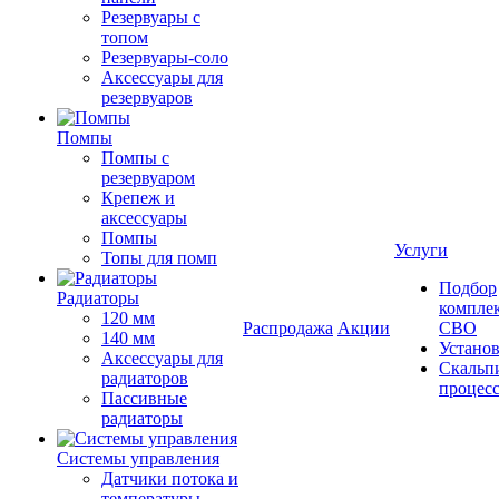
Резервуары с
топом
Резервуары-соло
Аксессуары для
резервуаров
Помпы
Помпы с
резервуаром
Крепеж и
аксессуары
Помпы
Услуги
Топы для помп
Подбор
Радиаторы
компле
120 мм
Распродажа
Акции
СВО
140 мм
Устано
Аксессуары для
Скальп
радиаторов
процес
Пассивные
радиаторы
Системы управления
Датчики потока и
температуры