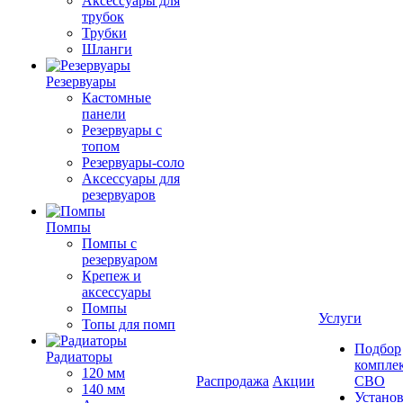
Аксессуары для
трубок
Трубки
Шланги
Резервуары
Кастомные
панели
Резервуары с
топом
Резервуары-соло
Аксессуары для
резервуаров
Помпы
Помпы с
резервуаром
Крепеж и
аксессуары
Помпы
Услуги
Топы для помп
Подбор
Радиаторы
компле
120 мм
Распродажа
Акции
СВО
140 мм
Устано