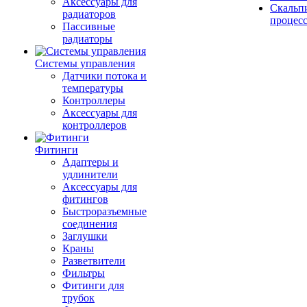
Аксессуары для
Скальп
радиаторов
процес
Пассивные
радиаторы
Системы управления
Датчики потока и
температуры
Контроллеры
Аксессуары для
контроллеров
Фитинги
Адаптеры и
удлинители
Аксессуары для
фитингов
Быстроразъемные
соединения
Заглушки
Краны
Разветвители
Фильтры
Фитинги для
трубок