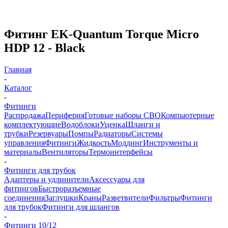
Фитинг EK-Quantum Torque Micro
HDP 12 - Black
Главная
-
Каталог
-
Фитинги
Распродажа
Периферия
Готовые наборы СВО
Компьютерные
комплектующие
Водоблоки
Уценка
Шланги и
трубки
Резервуары
Помпы
Радиаторы
Системы
управления
Фитинги
Жидкость
Моддинг
Инструменты и
материалы
Вентиляторы
Термоинтерфейсы
-
Фитинги для трубок
Адаптеры и удлинители
Аксессуары для
фитингов
Быстроразъемные
соединения
Заглушки
Краны
Разветвители
Фильтры
Фитинги
для трубок
Фитинги для шлангов
-
Фитинги 10/12