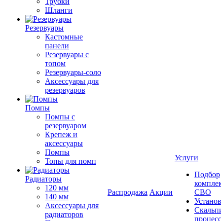
Трубки
Шланги
Резервуары
Кастомные
панели
Резервуары с
топом
Резервуары-соло
Аксессуары для
резервуаров
Помпы
Помпы с
резервуаром
Крепеж и
аксессуары
Помпы
Услуги
Топы для помп
Подбор
Радиаторы
компле
120 мм
Распродажа
Акции
СВО
140 мм
Устано
Аксессуары для
Скальп
радиаторов
процес