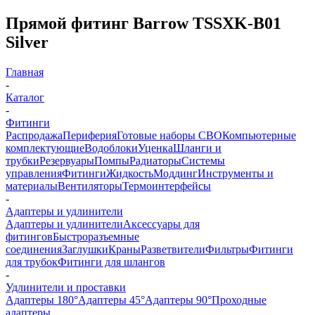
Прямой фитинг Barrow TSSXK-B01
Silver
Главная
-
Каталог
-
Фитинги
Распродажа
Периферия
Готовые наборы СВО
Компьютерные
комплектующие
Водоблоки
Уценка
Шланги и
трубки
Резервуары
Помпы
Радиаторы
Системы
управления
Фитинги
Жидкость
Моддинг
Инструменты и
материалы
Вентиляторы
Термоинтерфейсы
-
Адаптеры и удлинители
Адаптеры и удлинители
Аксессуары для
фитингов
Быстроразъемные
соединения
Заглушки
Краны
Разветвители
Фильтры
Фитинги
для трубок
Фитинги для шлангов
-
Удлинители и проставки
Адаптеры 180°
Адаптеры 45°
Адаптеры 90°
Проходные
адаптеры