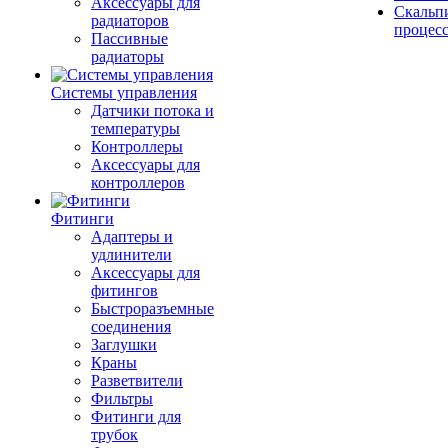
Аксессуары для
Скальп
радиаторов
процес
Пассивные
радиаторы
Системы управления
Датчики потока и
температуры
Контроллеры
Аксессуары для
контроллеров
Фитинги
Адаптеры и
удлинители
Аксессуары для
фитингов
Быстроразъемные
соединения
Заглушки
Краны
Разветвители
Фильтры
Фитинги для
трубок