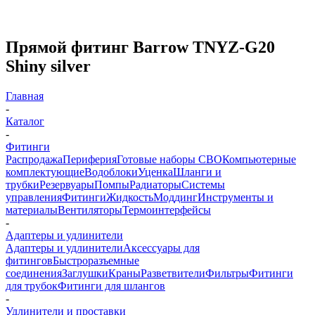
Прямой фитинг Barrow TNYZ-G20
Shiny silver
Главная
-
Каталог
-
Фитинги
Распродажа
Периферия
Готовые наборы СВО
Компьютерные
комплектующие
Водоблоки
Уценка
Шланги и
трубки
Резервуары
Помпы
Радиаторы
Системы
управления
Фитинги
Жидкость
Моддинг
Инструменты и
материалы
Вентиляторы
Термоинтерфейсы
-
Адаптеры и удлинители
Адаптеры и удлинители
Аксессуары для
фитингов
Быстроразъемные
соединения
Заглушки
Краны
Разветвители
Фильтры
Фитинги
для трубок
Фитинги для шлангов
-
Удлинители и проставки