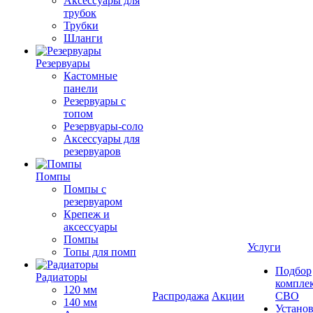
Аксессуары для
трубок
Трубки
Шланги
Резервуары
Кастомные
панели
Резервуары с
топом
Резервуары-соло
Аксессуары для
резервуаров
Помпы
Помпы с
резервуаром
Крепеж и
аксессуары
Помпы
Услуги
Топы для помп
Подбор
Радиаторы
компле
120 мм
Распродажа
Акции
СВО
140 мм
Устано