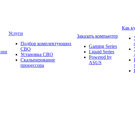
Как к
Услуги
Заказать компьютер
Подбор комплектующих
Gaming Series
СВО
ции
Liquid Series
Установка СВО
Powered by
Скальпирование
ASUS
процессора