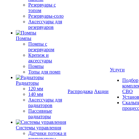
Резервуары с
топом
Резервуары-соло
Аксессуары для
резервуаров
Помпы
Помпы с
резервуаром
Крепеж и
аксессуары
Помпы
Услуги
Топы для помп
Подбор
Радиаторы
компле
120 мм
Распродажа
Акции
СВО
140 мм
Устано
Аксессуары для
Скальп
радиаторов
процес
Пассивные
радиаторы
Системы управления
Датчики потока и
температуры