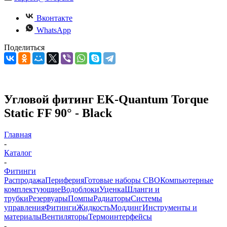
Вконтакте
WhatsApp
Поделиться
Угловой фитинг EK-Quantum Torque
Static FF 90° - Black
Главная
-
Каталог
-
Фитинги
Распродажа
Периферия
Готовые наборы СВО
Компьютерные
комплектующие
Водоблоки
Уценка
Шланги и
трубки
Резервуары
Помпы
Радиаторы
Системы
управления
Фитинги
Жидкость
Моддинг
Инструменты и
материалы
Вентиляторы
Термоинтерфейсы
-