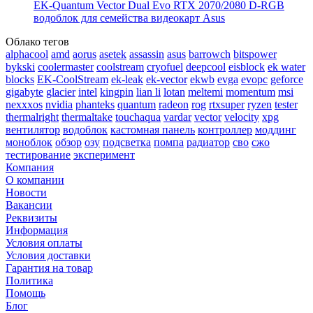
EK-Quantum Vector Dual Evo RTX 2070/2080 D-RGB
водоблок для семейства видеокарт Asus
Облако тегов
alphacool
amd
aorus
asetek
assassin
asus
barrowch
bitspower
bykski
coolermaster
coolstream
cryofuel
deepcool
eisblock
ek water
blocks
EK-CoolStream
ek-leak
ek-vector
ekwb
evga
evopc
geforce
gigabyte
glacier
intel
kingpin
lian li
lotan
meltemi
momentum
msi
nexxxos
nvidia
phanteks
quantum
radeon
rog
rtxsuper
ryzen
tester
thermalright
thermaltake
touchaqua
vardar
vector
velocity
xpg
вентилятор
водоблок
кастомная панель
контроллер
моддинг
моноблок
обзор
озу
подсветка
помпа
радиатор
сво
сжо
тестирование
эксперимент
Компания
О компании
Новости
Вакансии
Реквизиты
Информация
Условия оплаты
Условия доставки
Гарантия на товар
Политика
Помощь
Блог