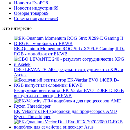
Новости EvoPC
6
Новости индустрии
69
Обзоры товаров
9
Советы покупателям
3
Это интересно
EK-Quantum Momentum ROG Strix X299-E Gaming II D-
RGB - моноблок от EKWB
СВО LEVANTE 240 - результат сотрудничества XPG и
Asetek
Бесшумный вентилятор EK-Vardar EVO 140ER D-RGB
выпустили словенцы EKWB
EK-Velocity sTR4 водоблоки для процессоров AMD
Ryzen Threadripper