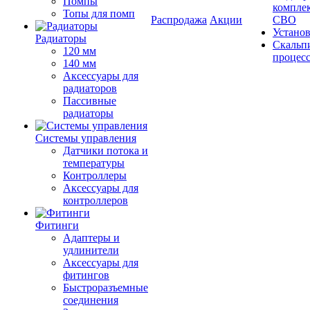
Помпы
компле
Топы для помп
Распродажа
Акции
СВО
Устано
Радиаторы
Скальп
120 мм
процес
140 мм
Аксессуары для
радиаторов
Пассивные
радиаторы
Системы управления
Датчики потока и
температуры
Контроллеры
Аксессуары для
контроллеров
Фитинги
Адаптеры и
удлинители
Аксессуары для
фитингов
Быстроразъемные
соединения