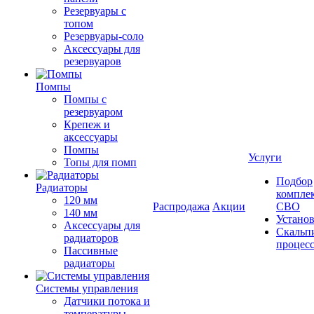
Резервуары с
топом
Резервуары-соло
Аксессуары для
резервуаров
Помпы
Помпы с
резервуаром
Крепеж и
аксессуары
Помпы
Услуги
Топы для помп
Подбор
Радиаторы
компле
120 мм
Распродажа
Акции
СВО
140 мм
Устано
Аксессуары для
Скальп
радиаторов
процес
Пассивные
радиаторы
Системы управления
Датчики потока и
температуры