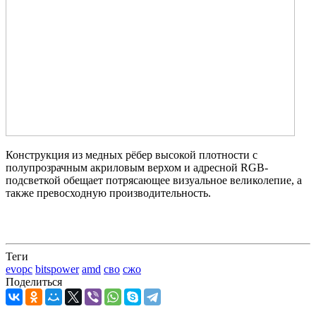
Конструкция из медных рёбер высокой плотности с
полупрозрачным акриловым верхом и адресной RGB-
подсветкой обещает потрясающее визуальное великолепие, а
также превосходную производительность.
Теги
evopc
bitspower
amd
сво
сжо
Поделиться