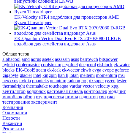
выпустили словенцы EKWB
EK-Velocity sTR4 водоблоки для процессоров AMD
Ryzen Threadripper
EK-Quantum Vector Dual Evo RTX 2070/2080 D-RGB
водоблок для семейства видеокарт Asus
Облако тегов
alphacool
amd
aorus
asetek
assassin
asus
barrowch
bitspower
bykski
coolermaster
coolstream
cryofuel
deepcool
eisblock
ek water
blocks
EK-CoolStream
ek-leak
ek-vector
ekwb
evga
evopc
geforce
gigabyte
glacier
intel
kingpin
lian li
lotan
meltemi
momentum
msi
nexxxos
nvidia
phanteks
quantum
radeon
rog
rtxsuper
ryzen
tester
thermalright
thermaltake
touchaqua
vardar
vector
velocity
xpg
вентилятор
водоблок
кастомная панель
контроллер
моддинг
моноблок
обзор
озу
подсветка
помпа
радиатор
сво
сжо
тестирование
эксперимент
Компания
О компании
Новости
Вакансии
Реквизиты