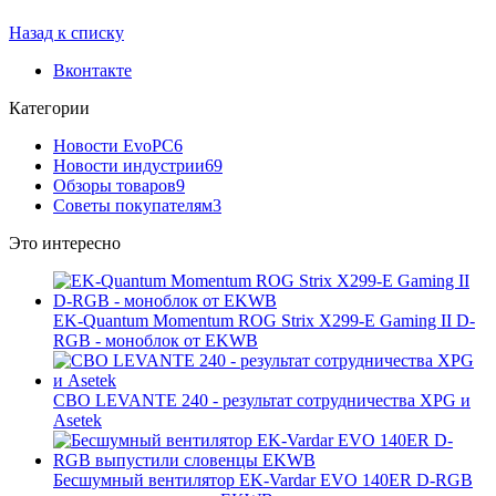
Назад к списку
Вконтакте
Категории
Новости EvoPC
6
Новости индустрии
69
Обзоры товаров
9
Советы покупателям
3
Это интересно
EK-Quantum Momentum ROG Strix X299-E Gaming II D-
RGB - моноблок от EKWB
СВО LEVANTE 240 - результат сотрудничества XPG и
Asetek
Бесшумный вентилятор EK-Vardar EVO 140ER D-RGB